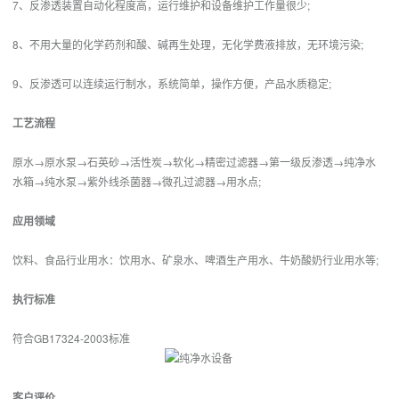
7、反渗透装置自动化程度高，运行维护和设备维护工作量很少;
8、不用大量的化学药剂和酸、碱再生处理，无化学费液排放，无环境污染;
9、反渗透可以连续运行制水，系统简单，操作方便，产品水质稳定;
工艺流程
原水→原水泵→石英砂→活性炭→软化→精密过滤器→第一级反渗透→纯净水
水箱→纯水泵→紫外线杀菌器→微孔过滤器→用水点;
应用领域
饮料、食品行业用水：饮用水、矿泉水、啤酒生产用水、牛奶酸奶行业用水等;
执行标准
符合GB17324-2003标准
客户评价