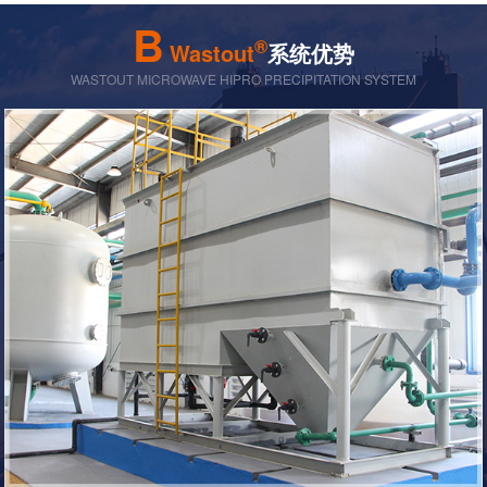
B
®
Wastout
系统优势
WASTOUT MICROWAVE HIPRO PRECIPITATION SYSTEM